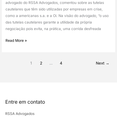
advogado do RSSA Advogados, comentou sobre as tutelas
se
cautelares que têm sido utilizadas por empresas em crise,
proteger
como a americanas s.a. e a Oi. Na visão do advogado, “o uso
de
das tutelas cautelares garante a utilidade da própria
credores
negociação pois evita, na prática, uma corrida desfreada
ou
negociar
Empresas
Read More »
adotam
medida
legal
1
2
…
4
Next
→
polêmica
para
se
proteger
de
credores
Entre em contato
e
negociar
RSSA Advogados