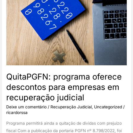
se
tornou
a
melhor
alternativa
para
empresas
em
crise?
QuitaPGFN: programa oferece
descontos para empresas em
recuperação judicial
Deixe um comentário
/
Recuperação Judicial
,
Uncategorized
/
ricardorssa
Programa permitirá ainda a quitação de dívidas com prejuízo
fiscal Com a publicação da portaria PGFN nº 8.798/2022, foi