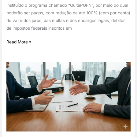
instituído o programa chamado “QuitaPGFN”, por meio do qual
poderão ser pagos, com redução de até 100% (cem por cento)
do valor dos juros, das multas e dos encargos legais, débitos
de impostos federais inscritos em
QuitaPGFN:
Read More »
programa
oferece
descontos
para
empresas
em
recuperação
judicial