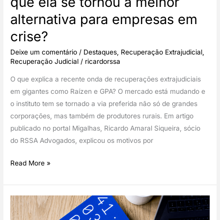
que ela se tornou a melhor
pelo
alternativa para empresas em
fisco
crise?
Deixe um comentário
/
Destaques
,
Recuperação Extrajudicial
,
Recuperação Judicial
/
ricardorssa
O que explica a recente onda de recuperações extrajudiciais
em gigantes como Raízen e GPA? O mercado está mudando e
o instituto tem se tornado a via preferida não só de grandes
corporações, mas também de produtores rurais. Em artigo
publicado no portal Migalhas, Ricardo Amaral Siqueira, sócio
do RSSA Advogados, explicou os motivos por
Recuperação
Read More »
Extrajudicial:
por
que
ela