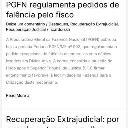
PGFN regulamenta pedidos de
falência pelo fisco
Deixe um comentário
/
Destaques
,
Recuperação Extrajudicial
,
Recuperação Judicial
/
ricardorssa
A Procuradoria-Geral da Fazenda Nacional (PGFN) publicou
hoje a portaria Portaria PGFN/MF nº 903, que regulamenta o
pedido excepcional de falência de empresas com débitos
inscritos em Dívida Ativa. A norma consolida a atuação do
Fisco após o Superior Tribunal de Justiça (STJ) firmar
entendimento favorável à legitimidade da Fazenda para a
utilização deste mecanismo.
PGFN
Read More »
regulamenta
pedidos
Recuperação Extrajudicial: por
de
falência