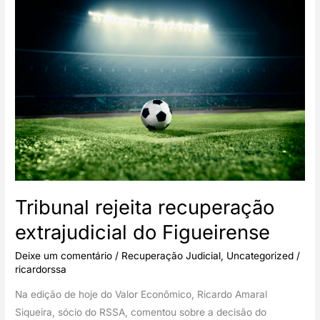
(PGE)
–
Empresas
em
Recuperação
Judicial
–
EDITAL
PGE/TRANSAÇÃO
Nº
3/2024
Tribunal rejeita recuperação
extrajudicial do Figueirense
Deixe um comentário
/
Recuperação Judicial
,
Uncategorized
/
ricardorssa
Na edição de hoje do Valor Econômico, Ricardo Amaral
Siqueira, sócio do RSSA, comentou sobre a decisão do