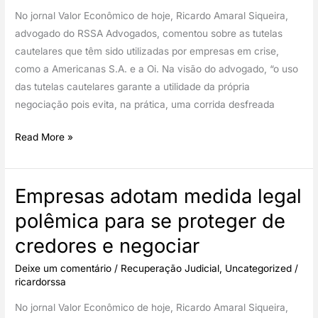
No jornal Valor Econômico de hoje, Ricardo Amaral Siqueira,
advogado do RSSA Advogados, comentou sobre as tutelas
cautelares que têm sido utilizadas por empresas em crise,
como a Americanas S.A. e a Oi. Na visão do advogado, “o uso
das tutelas cautelares garante a utilidade da própria
negociação pois evita, na prática, uma corrida desfreada
Valor
Read More »
(entrevista)
–
Empresas adotam medida legal
Recuperação
judicial:
polêmica para se proteger de
Empresas
credores e negociar
adotam
medida
Deixe um comentário
/
Recuperação Judicial
,
Uncategorized
/
legal
ricardorssa
polêmica
No jornal Valor Econômico de hoje, Ricardo Amaral Siqueira,
para