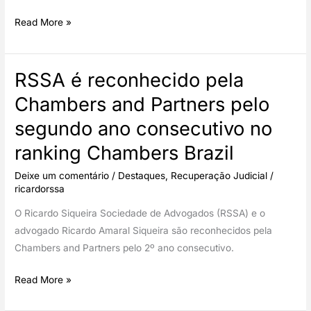
Filtro
Read More »
da
relevância
RSSA é reconhecido pela
no
STJ:
Chambers and Partners pelo
o
segundo ano consecutivo no
que
muda
ranking Chambers Brazil
para
Deixe um comentário
/
Destaques
,
Recuperação Judicial
/
a
ricardorssa
advocacia
a
O Ricardo Siqueira Sociedade de Advogados (RSSA) e o
partir
advogado Ricardo Amaral Siqueira são reconhecidos pela
de
Chambers and Partners pelo 2º ano consecutivo.
setembro
RSSA
Read More »
é