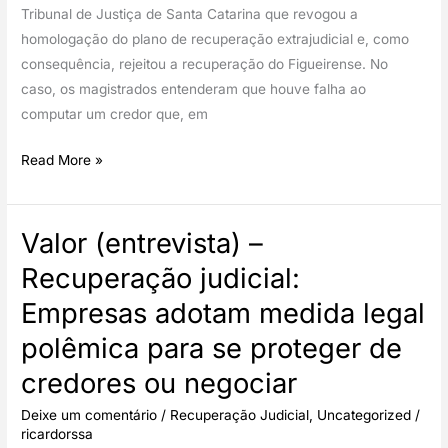
Tribunal de Justiça de Santa Catarina que revogou a
homologação do plano de recuperação extrajudicial e, como
consequência, rejeitou a recuperação do Figueirense. No
caso, os magistrados entenderam que houve falha ao
computar um credor que, em
Tribunal
Read More »
rejeita
recuperação
Valor (entrevista) –
extrajudicial
do
Recuperação judicial:
Figueirense
Empresas adotam medida legal
polêmica para se proteger de
credores ou negociar
Deixe um comentário
/
Recuperação Judicial
,
Uncategorized
/
ricardorssa