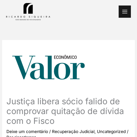
Ir
para
o
conteúdo
Justiça libera sócio falido de
comprovar quitação de dívida
com o Fisco
Deixe um comentário
/
Recuperação Judicial
,
Uncategorized
/